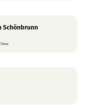
en Schönbrunn
China.