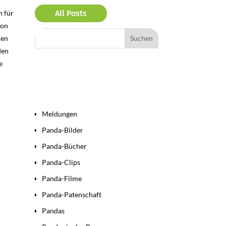
n für
All Posts
von
nen
den
e
Bereiche
Meldungen
Panda-Bilder
Panda-Bücher
Panda-Clips
Panda-Filme
Panda-Patenschaft
Pandas