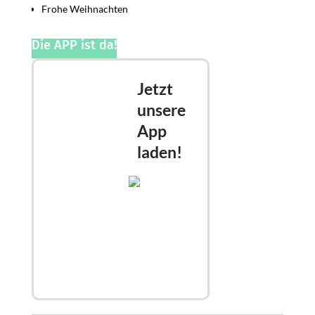
Frohe Weihnachten
Die APP ist da!
Jetzt
unsere
App
laden!