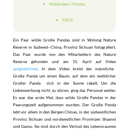
Meldungen
|
Pandas
FILOS
Ein Paar wilde
Große
Pandas
sind
in
Wolong
Nature
Reserve
in
Südwest
–
China,
Provinz Sichuan
fotografiert.
Das
Paar
wurde
von
den
Mitarbeitern des Nature
Reserve
gefunden
und
am
15.
April
auf
Video
aufgezeichnet
.
In
dem
Video
kreist
der
männliche
Große
Panda um
einen
Baum
,
auf
dem
ein
weiblicher
Großer
Panda
sich
in
der
Sonne
räkelt. Um die
Liebeswerbung nicht zu stören, ging das Personal weiter.
Es
war
das
erste
Mal
, dass
wilde Große Pandas in der
Paarungszeit aufgenommen wurden.
Der
Große P
anda
lebt
vor allem
in
den
Bergen
Chinas, in der
südwestlichen
Provinz
Sichuan
und
nordwestlichen
Provinzen
Shaanxi
und
Gansu
.
Sie
sind
durch
den
Verlust
des
Lebensraumes