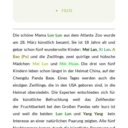
FILOS
Die schöne Mama
Lun Lun
aus dem Atlanta Zoo wurde
am 28. März künstlich besamt. Sie ist 18 Jahre alt und
gebar schon fünf wundervolle Kinder:
Mei Lan
,
Xi Lan
,
A
Bao (Po)
und die Zwillinge, zwei quirlige und hübsche
Mädchen:
Mei Lun
und
Mei Huan
. Die drei von fünf
Kindern leben schon längst in der Heimat China, auf der
Chengdu Panda Base. Eines Tages werden auch die
einzigen Zwillinge, die in den USA geboren sind, in die
Heimat übersiedeln. Die Experten entschieden sich für
die künstliche Befruchtung weil das Zeitfenster
der Fruchtbarkeit bei den Großen Pandas sehr kurz ist
und weil die beiden:
Lun Lun
und
Yang Yang
kein
Interesse an einer natürlichen Paarung zeigten. Alle fünf
Nachkommen kamen durch die künstliche Besamung auf