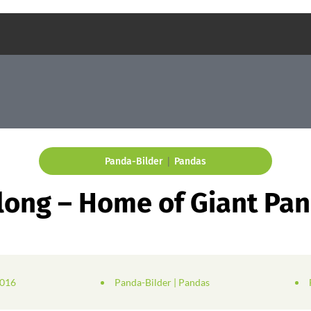
|
Panda-Bilder
Pandas
ong – Home of Giant Pa
2016
Panda-Bilder
|
Pandas