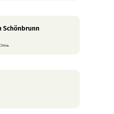
en Schönbrunn
China.