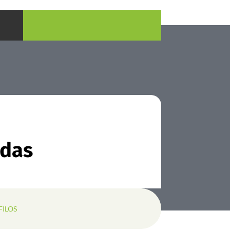
ndas
FILOS