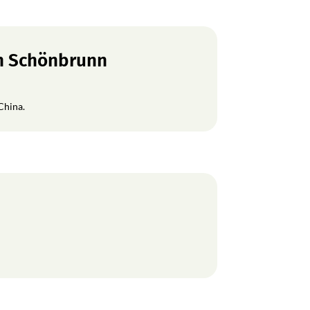
en Schönbrunn
China.