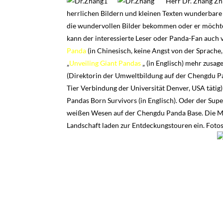
Herr Dr. Zhang Zh
herrlichen Bildern und kleinen Texten wunderbar
die wundervollen Bilder bekommen oder er möcht
kann der interessierte Leser oder Panda-Fan auch 
Panda
(in Chinesisch, keine Angst von der Sprache,
„
Unveiling Giant Pandas
„ (in Englisch) mehr zusag
(Direktorin der Umweltbildung auf der Chengdu Pa
Tier Verbindung der Universität Denver, USA tätig)
Pandas Born Survivors (in Englisch). Oder der Super
weißen Wesen auf der Chengdu Panda Base. Die Mil
Landschaft laden zur Entdeckungstouren ein. Fotos