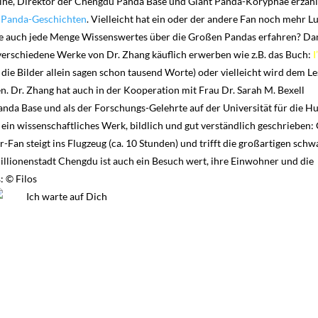
ihe, Direktor der Chengdu Panda Base und Giant Panda-Koryphäe erzähl
e
Panda-Geschichten
. Vielleicht hat ein oder der andere Fan noch mehr Lu
e auch jede Menge Wissenswertes über die Großen Pandas erfahren?
Da
verschiedene Werke von Dr. Zhang käuflich erwerben wie z.B. das Buch:
I
 die Bilder allein sagen schon tausend Worte) oder vielleicht wird dem Le
en. Dr. Zhang hat auch in der Kooperation mit Frau Dr. Sarah M. Bexell
nda Base und als der Forschungs-Gelehrte auf der Universität für die 
 ein wissenschaftliches Werk, bildlich und gut verständlich geschrieben:
-Fan steigt ins Flugzeug (ca. 10 Stunden) und trifft die großartigen schw
lionenstadt Chengdu ist auch ein Besuch wert, ihre Einwohner und die
: © Filos