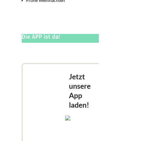
Frohe Weihnachten
Die APP ist da!
Jetzt
unsere
App
laden!