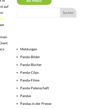
t in
All Posts
st auf
nn
’m a
ser
Human-
Bereiche
 Giant
arz-
Meldungen
Panda-Bilder
Panda-Bücher
Panda-Clips
Panda-Filme
Panda-Patenschaft
Pandas
Pandas in der Presse