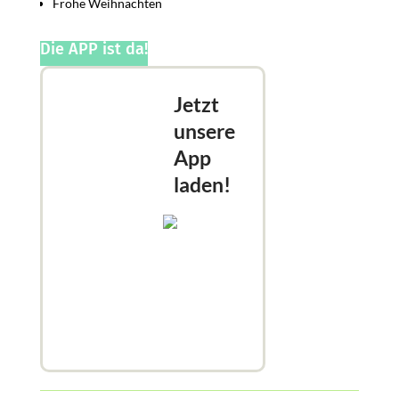
Frohe Weihnachten
Die APP ist da!
Jetzt
unsere
App
laden!