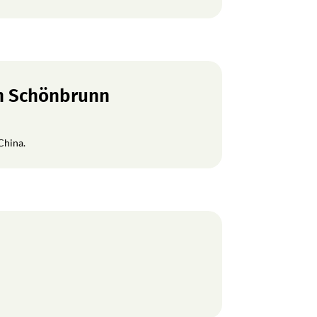
en Schönbrunn
China.