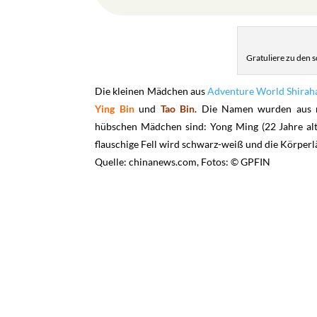
Gratuliere zu den
Die kleinen Mädchen aus
Adventure World Shira
Ying Bin
und
Tao Bin
. Die Namen wurden aus m
hübschen Mädchen sind: Yong Ming (22 Jahre alt) 
flauschige Fell wird schwarz-weiß und die Körperl
Quelle: chinanews.com, Fotos: © GPFIN