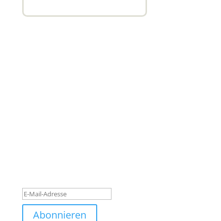
Subscribe to our newsletter
Quisque pretium dolor turpis, quis blandit turpis
semper ut. Nam malesuada eros nec luctus laoreet.
Quisque pretium dolor turpis, quis blandit a eros
nec luctus laoreet. Quisque pretium dolor turpis,
quis blandit.
Erfolgsmeldung
Abonnieren