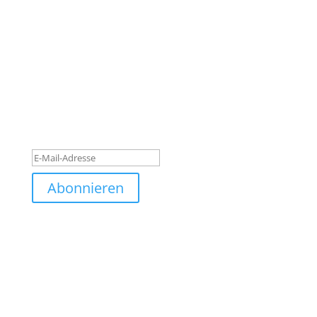
Subscribe to our newsletter
Quisque pretium dolor turpis, quis blandit turpis
semper ut. Nam malesuada eros nec luctus laoreet.
Quisque pretium dolor turpis, quis blandit a eros
nec luctus laoreet. Quisque pretium dolor turpis,
quis blandit.
Erfolgsmeldung
Abonnieren