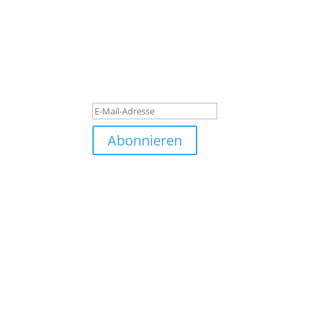
Subscribe to our newslett
Quisque pretium dolor turpis, quis blandit tu
luctus laoreet. Quisque pretium dolor turpis, q
Erfolgsmeldung
Abonnieren