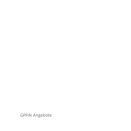
tium dolor turpis, quis blandit a eros nec
GPFIN Angebote